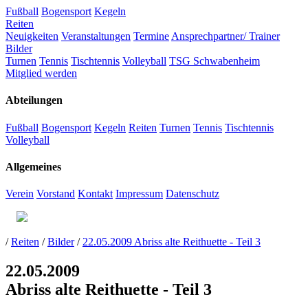
Fußball
Bogensport
Kegeln
Reiten
Neuigkeiten
Veranstaltungen
Termine
Ansprechpartner/ Trainer
Bilder
Turnen
Tennis
Tischtennis
Volleyball
TSG Schwabenheim
Mitglied werden
Abteilungen
Fußball
Bogensport
Kegeln
Reiten
Turnen
Tennis
Tischtennis
Volleyball
Allgemeines
Verein
Vorstand
Kontakt
Impressum
Datenschutz
/
Reiten
/
Bilder
/
22.05.2009 Abriss alte Reithuette - Teil 3
22.05.2009
Abriss alte Reithuette - Teil 3