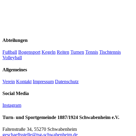
Abteilungen
Fußball
Bogensport
Kegeln
Reiten
Turnen
Tennis
Tischtennis
Volleyball
Allgemeines
Verein
Kontakt
Impressum
Datenschutz
Social Media
Instagram
Turn- und Sportgemeinde 1887/1924 Schwabenheim e.V.
Faltenstraße 34, 55270 Schwabenheim
geschaeftsstelle@tsg-schwabenheim.de