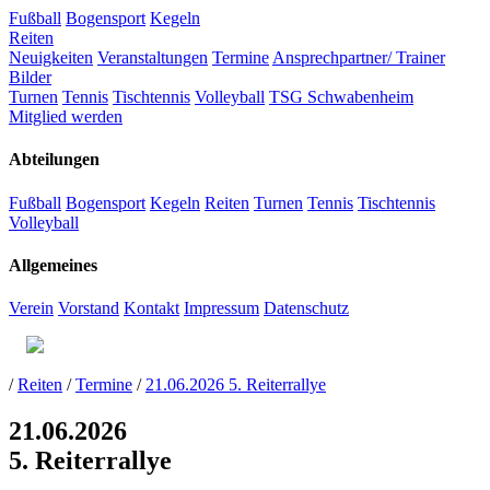
Fußball
Bogensport
Kegeln
Reiten
Neuigkeiten
Veranstaltungen
Termine
Ansprechpartner/ Trainer
Bilder
Turnen
Tennis
Tischtennis
Volleyball
TSG Schwabenheim
Mitglied werden
Abteilungen
Fußball
Bogensport
Kegeln
Reiten
Turnen
Tennis
Tischtennis
Volleyball
Allgemeines
Verein
Vorstand
Kontakt
Impressum
Datenschutz
/
Reiten
/
Termine
/
21.06.2026 5. Reiterrallye
21.06.2026
5. Reiterrallye